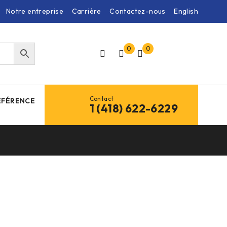
Notre entreprise
Carrière
Contactez-nous
English
0
0
Contact
ÉFÉRENCE
1 (418) 622-6229