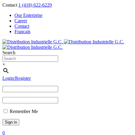
Contact
1 (418) 622-6229
Our Enterprise
Career
Contact
Français
Search
×
Login/Register
Remember Me
0