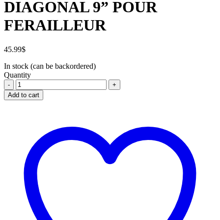
DIAGONAL 9” POUR
FERAILLEUR
45.99
$
In stock (can be backordered)
Quantity
PINCE
COUPANTE
Add to cart
DIAGONAL
9''
POUR
FERAILLEUR
quantity