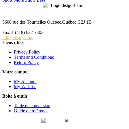
Show More
Show Less
5600 rue des Tournelles Québec,Québec G2J 1E4
Tél. 1 (418) 622-6229
Fax. 1 (418) 622-7402
info@distgc.com
Liens utiles
Privacy Policy
Terms and Conditions
Return Policy
Votre compte
My Account
My Wishlist
Boîte à outils
Table de conversion
Guide de référence