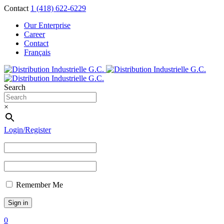
Contact
1 (418) 622-6229
Our Enterprise
Career
Contact
Français
Search
×
Login/Register
Remember Me
0