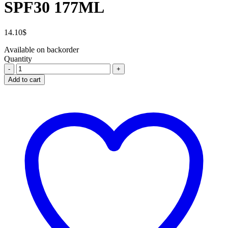
SPF30 177ML
14.10
$
Available on backorder
Quantity
CREME
SOLAIRE
Add to cart
AEROSOL
SPF30
177ML
quantity