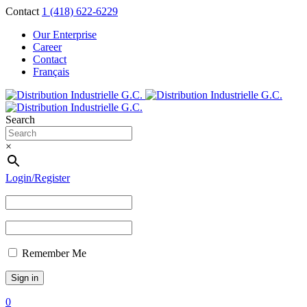
Contact
1 (418) 622-6229
Our Enterprise
Career
Contact
Français
Search
×
Login/Register
Remember Me
0