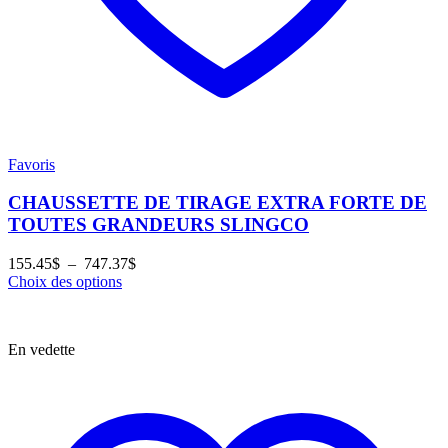
Favoris
CHAUSSETTE DE TIRAGE EXTRA FORTE DE
TOUTES GRANDEURS SLINGCO
Plage
155.45
$
–
747.37
$
de
Choix des options
prix :
155.45$
à
En vedette
747.37$