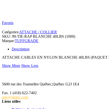
Favoris
Catégories:
ATTACHE / COLLIER
SKU:
99-TIE-RAP BLANCHE 40LBS (1000)
Marque:
TUFFGRADE
Description
ATTACHE CABLES EN NYLON BLANCHE 40LBS (PAQUET D
Show More
Show Less
5600 rue des Tournelles Québec,Québec G2J 1E4
Tél. 1 (418) 622-6229
Fax. 1 (418) 622-7402
info@distgc.com
Liens utiles