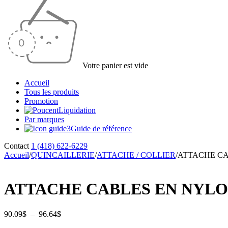
Votre panier est vide
Accueil
Tous les produits
Promotion
Liquidation
Par marques
Guide de référence
Contact
1 (418) 622-6229
Accueil
/
QUINCAILLERIE
/
ATTACHE / COLLIER
/
ATTACHE CA
ATTACHE CABLES EN NYLON
Plage
90.09
$
–
96.64
$
de