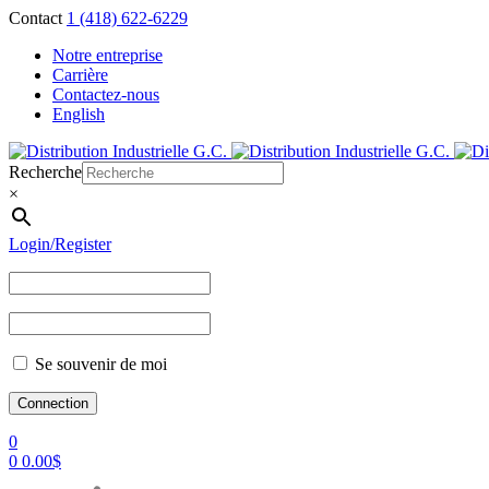
Contact
1 (418) 622-6229
Notre entreprise
Carrière
Contactez-nous
English
Recherche
×
Login/Register
Se souvenir de moi
0
0
0.00
$