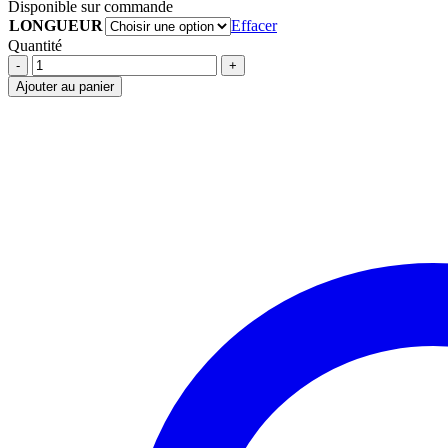
Disponible sur commande
prix :
LONGUEUR
90.09$
Effacer
à
Quantité
96.64$
ATTACHE
CABLES
Ajouter au panier
EN
NYLON
BLANCHE
40LBS
(PAQUET
DE
1000)
quantité