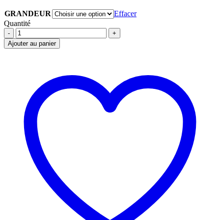
GRANDEUR
Effacer
Quantité
BOTTE
DE
Ajouter au panier
MONTEUR
ÉTÉ
BRUNE
CANADA
WEST
AVEC
CAP
NOIR
SEMELLE
RENFORCIE
POUR
ÉPERONS
CSA
/
OMEGA
quantité