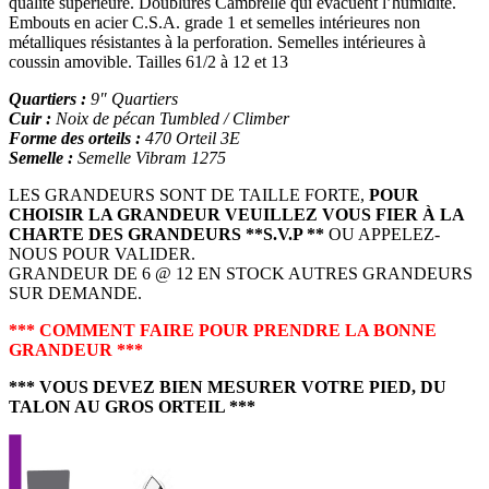
qualité supérieure. Doublures Cambrelle qui évacuent l’humidité.
Embouts en acier C.S.A. grade 1 et semelles intérieures non
métalliques résistantes à la perforation. Semelles intérieures à
coussin amovible. Tailles 61/2 à 12 et 13
Quartiers :
9″ Quartiers
Cuir :
Noix de pécan Tumbled / Climber
Forme des orteils :
470 Orteil 3E
Semelle :
Semelle Vibram 1275
LES GRANDEURS SONT DE TAILLE FORTE,
POUR
CHOISIR LA GRANDEUR VEUILLEZ VOUS FIER À LA
CHARTE DES GRANDEURS
**S.V.P **
OU APPELEZ-
NOUS POUR VALIDER.
GRANDEUR DE 6 @ 12 EN STOCK AUTRES GRANDEURS
SUR DEMANDE.
*** COMMENT FAIRE POUR PRENDRE LA BONNE
GRANDEUR ***
*** VOUS DEVEZ BIEN MESURER VOTRE PIED, DU
TALON AU GROS ORTEIL ***