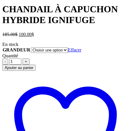
CHANDAIL À CAPUCHON
HYBRIDE IGNIFUGE
Le
Le
185.00
$
100.00
$
prix
prix
En stock
initial
actuel
GRANDEUR
était :
est :
Effacer
185.00$.
100.00$.
Quantité
CHANDAIL
À
Ajouter au panier
CAPUCHON
HYBRIDE
IGNIFUGE
quantité