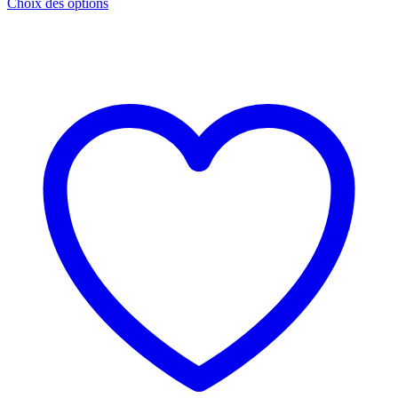
de
Choix des options
prix :
159.45$
à
455.04$