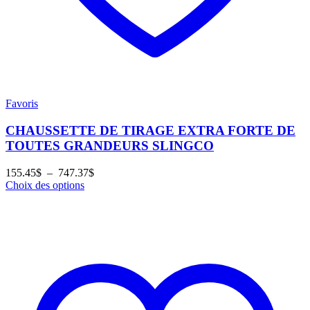
Favoris
CHAUSSETTE DE TIRAGE EXTRA FORTE DE
TOUTES GRANDEURS SLINGCO
Plage
155.45
$
–
747.37
$
de
Choix des options
prix :
155.45$
à
747.37$