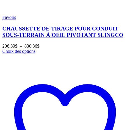
Favoris
CHAUSSETTE DE TIRAGE POUR CONDUIT
SOUS-TERRAIN À OEIL PIVOTANT SLINGCO
Plage
206.39
$
–
830.36
$
de
Choix des options
prix :
206.39$
à
830.36$