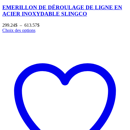
EMERILLON DE DÉROULAGE DE LIGNE EN
ACIER INOXYDABLE SLINGCO
Plage
299.24
$
–
613.57
$
de
Choix des options
prix :
299.24$
à
613.57$