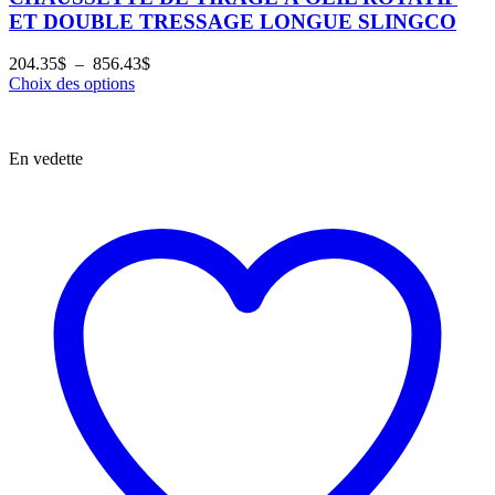
ET DOUBLE TRESSAGE LONGUE SLINGCO
Plage
204.35
$
–
856.43
$
de
Choix des options
prix :
204.35$
à
En vedette
856.43$