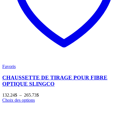
Favoris
CHAUSSETTE DE TIRAGE POUR FIBRE
OPTIQUE SLINGCO
Plage
132.24
$
–
265.73
$
de
Choix des options
prix :
132.24$
à
265.73$