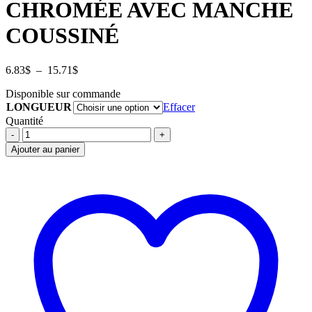
CHROMÉE AVEC MANCHE
COUSSINÉ
Plage
6.83
$
–
15.71
$
de
Disponible sur commande
prix :
LONGUEUR
6.83$
Effacer
à
Quantité
15.71$
CLE
À
Ajouter au panier
MOLETTE
CHROMÉE
AVEC
MANCHE
COUSSINÉ
quantité