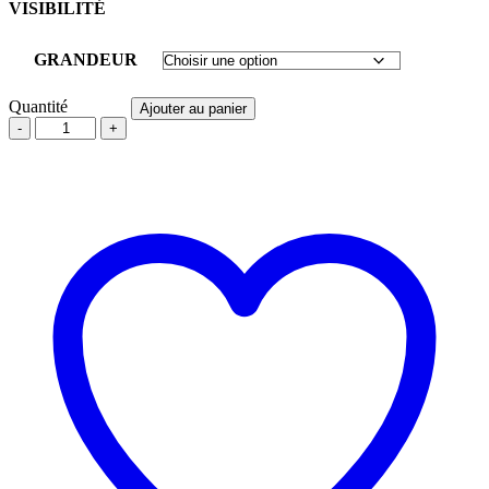
VISIBILITÉ
GRANDEUR
Quantité
Ajouter au panier
COUVRE-
TOUT
IGNIFUGE
/
ARC
FLASH
9.6
CAL
HRC2
FR
BANDE
4''
ORANGE
CSA
HQ
**CATÉGORIE
2**
quantité