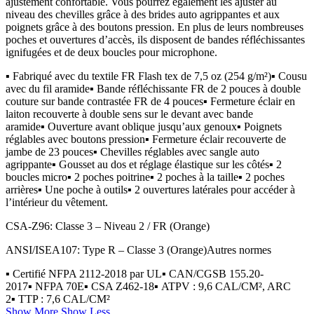
ajustement confortable. Vous pourrez également les ajuster au
niveau des chevilles grâce à des brides auto agrippantes et aux
poignets grâce à des boutons pression. En plus de leurs nombreuses
poches et ouvertures d’accès, ils disposent de bandes réfléchissantes
ignifugées et de deux boucles pour microphone.
▪
Fabriqué avec du textile FR Flash tex de 7,5 oz (254 g/m²)
▪
Cousu
avec du fil aramide
▪
Bande réfléchissante FR de 2 pouces à double
couture sur bande contrastée FR de 4 pouces
▪
Fermeture éclair en
laiton recouverte à double sens sur le devant avec bande
aramide
▪
Ouverture avant oblique jusqu’aux genoux
▪
Poignets
réglables avec boutons pression
▪
Fermeture éclair recouverte de
jambe de 23 pouces
▪
Chevilles réglables avec sangle auto
agrippante
▪
Gousset au dos et réglage élastique sur les côtés
▪
2
boucles micro
▪
2 poches poitrine
▪
2 poches à la taille
▪
2 poches
arrières
▪
Une poche à outils
▪
2 ouvertures latérales pour accéder à
l’intérieur du vêtement.
CSA-Z96: Classe 3 – Niveau 2 / FR (Orange)
ANSI/ISEA107: Type R – Classe 3 (Orange)Autres normes
▪
Certifié NFPA 2112-2018 par UL
▪
CAN/CGSB 155.20-
2017
▪
NFPA 70E
▪
CSA Z462-18
▪
ATPV : 9,6 CAL/CM², ARC
2
▪
TTP : 7,6 CAL/CM²
Show More
Show Less