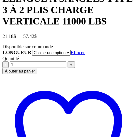
3 À 2 PLIS CHARGE
VERTICALE 11000 LBS
Plage
21.18
$
–
57.42
$
de
Disponible sur commande
prix :
LONGUEUR
21.18$
Effacer
à
Quantité
57.42$
ELINGUE
À
Ajouter au panier
SANGLES
TYPE
3
À
2
PLIS
CHARGE
VERTICALE
11000
LBS
quantité