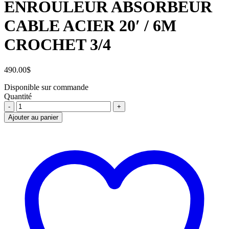
ENROULEUR ABSORBEUR
CABLE ACIER 20′ / 6M
CROCHET 3/4
490.00
$
Disponible sur commande
Quantité
ENROULEUR
ABSORBEUR
Ajouter au panier
CABLE
ACIER
20'
/
6M
CROCHET
3/4
quantité