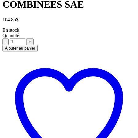
COMBINEES SAE
104.85
$
En stock
Quantité
ENSEMBLE
DE
Ajouter au panier
16
CLES
COMBINEES
SAE
quantité