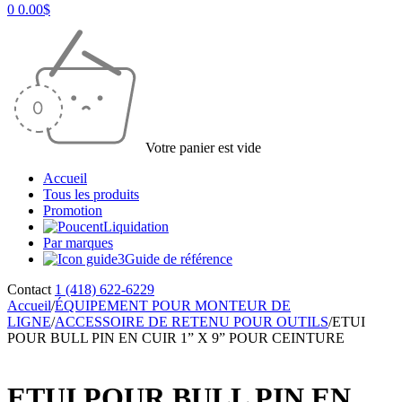
0
0.00
$
Votre panier est vide
Accueil
Tous les produits
Promotion
Liquidation
Par marques
Guide de référence
Contact
1 (418) 622-6229
Accueil
/
ÉQUIPEMENT POUR MONTEUR DE
LIGNE
/
ACCESSOIRE DE RETENU POUR OUTILS
/
ETUI
POUR BULL PIN EN CUIR 1” X 9” POUR CEINTURE
ETUI POUR BULL PIN EN