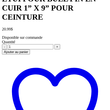
CUIR 1” X 9” POUR
CEINTURE
20.99
$
Disponible sur commande
Quantité
ETUI
POUR
Ajouter au panier
BULL
PIN
EN
CUIR
1''
X
9''
POUR
CEINTURE
quantité