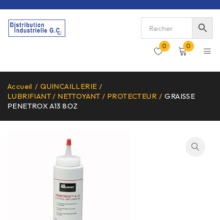
0
0
Accueil
/
QUINCAILLERIE
/
LUBRIFIANT / NETTOYANT / PROTECTEUR
/
GRAISSE
PENETROX A13 8OZ