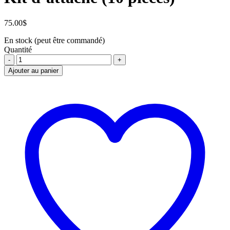
75.00
$
En stock (peut être commandé)
Quantité
Kit
d'attache
Ajouter au panier
(10
pièces)
quantité