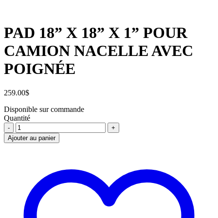
PAD 18” X 18” X 1” POUR
CAMION NACELLE AVEC
POIGNÉE
259.00
$
Disponible sur commande
Quantité
PAD
18''
Ajouter au panier
X
18''
X
1''
POUR
CAMION
NACELLE
AVEC
POIGNÉE