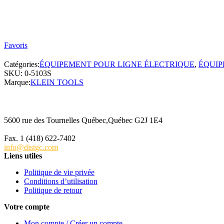
Favoris
Catégories:
ÉQUIPEMENT POUR LIGNE ÉLECTRIQUE
,
ÉQUIP
SKU:
0-5103S
Marque:
KLEIN TOOLS
5600 rue des Tournelles Québec,Québec G2J 1E4
Tél. 1 (418) 622-6229
Fax. 1 (418) 622-7402
info@distgc.com
Liens utiles
Politique de vie privée
Conditions d’utilisation
Politique de retour
Votre compte
Mon compte / Créer un compte