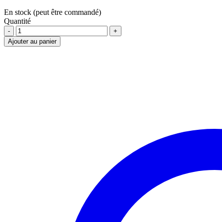
En stock (peut être commandé)
Quantité
SAC
A
Ajouter au panier
OUTIL
EN
CANVAS
12''
X
12''
AVEC
MOUSQUETON
quantité