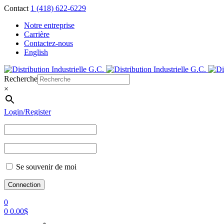
Contact
1 (418) 622-6229
Notre entreprise
Carrière
Contactez-nous
English
Recherche
×
Login/Register
Se souvenir de moi
0
0
0.00
$