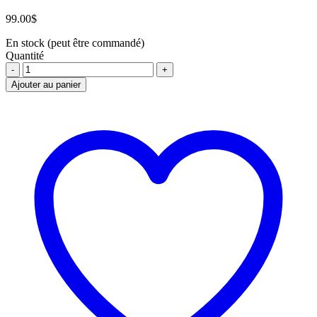
99.00
$
En stock (peut être commandé)
Quantité
TIGE
ISOLANTE
Ajouter au panier
1/2"
x
12"
quantité