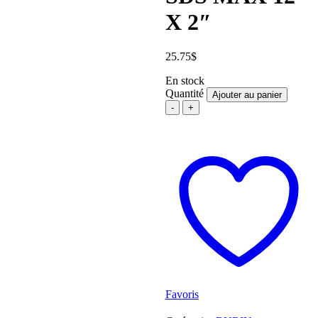
X 2″
25.75
$
En stock
Quantité
Ajouter au panier
BURIN
À
DÉTARTRER
SDS
MAX
12"
X
2"
quantité
Favoris