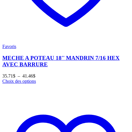
Favoris
MECHE A POTEAU 18'' MANDRIN 7/16 HEX
AVEC BARRURE
Plage
35.71
$
–
41.46
$
de
Choix des options
prix :
35.71$
à
41.46$