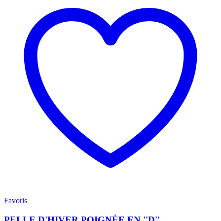
Favoris
PELLE D'HIVER POIGNÉE EN ''D''