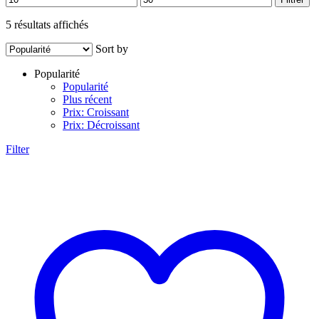
min
max
Trié
5 résultats affichés
par
Sort by
popularité
Popularité
Popularité
Plus récent
Prix: Croissant
Prix: Décroissant
Filter