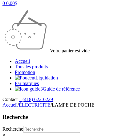
0
0.00
$
Votre panier est vide
Accueil
Tous les produits
Promotion
Liquidation
Par marques
Guide de référence
Contact
1 (418) 622-6229
Accueil
/
ÉLECTRICITÉ
/
LAMPE DE POCHE
Recherche
Recherche
×