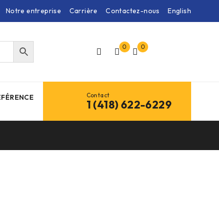
Notre entreprise
Carrière
Contactez-nous
English
0
0
Contact
ÉFÉRENCE
1 (418) 622-6229