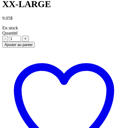
XX-LARGE
9.05
$
En stock
Quantité
GANT
DE
Ajouter au panier
TRAVAIL
DOUBLÉ
XX-
LARGE
quantité